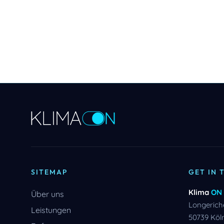
SITEMAP
GET IN 
Klima
ON
Über uns
Longeriche
Leistungen
50739 Köl