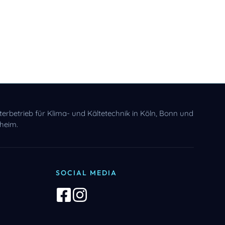
sterbetrieb für Klima- und Kältetechnik in Köln, Bonn und
heim.
SOCIAL MEDIA