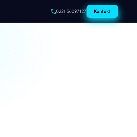
e
0221 56097127
Kontakt